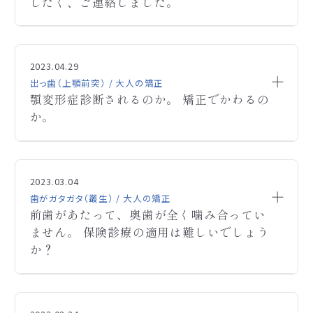
番目の歯を前に移動させます。
したく、ご連絡しました。
す。もしよろしければ、一度相談にお越しください。
開始時期は、顎の拡大が容易な乳歯が残っている今
お問い合わせいただきありがとうございます。
A
から開始をお勧めします。治療期間は月1回程度の
ご連絡ありがとうございます。西田矯正歯科です。お
A
せっかくご連絡いただきましたが、当院では親知らず
歯列矯正のフォトカウンセリングをお願いしたく、ご
Q
来院で2年程度かかります。
写真がないので、一般的な場合として回答させて頂
の抜歯をおこなうことができません。
連絡しました。
2023.04.29
他にも気になることがございましたらご連絡くださ
きます。過去に矯正治療をされたとのことですので、
また、添付いただきましたレントゲンを拝見いたしま
出っ歯（上顎前突） / 大人の矯正
い。宜しくお願いします。
上顎のアーチが後戻りして狭くなったと考えます。矯
したが、
顎変形症診断されるのか。 矯正でかわるの
こちらの希望としては、
正歯科治療としては、狭くなった歯並びをもう一度拡
親知らずが「水平埋伏」という状態で抜歯の際に歯の
か。
・上前歯のねじりを治したい
大して上下の噛み合わせを整えます。
分割が必要になる可能性がございます。
・ゴボ口を直して、横顔を綺麗にしたい
そのため、当院で歯列矯正をおこなう場合、歯科・口
噛み合わせを改善しても将来再び後戻りが考えられ
・できるならば矯正で顔の輪郭も整えたい（顎がない
腔外科（病院歯科）で抜歯をおこなっていただくこと
顎変形症診断されるのか。
ますので、後戻りの予防として保定装置の他にMFT
Q
のと、食いしばりが気になる。エラはありません。）
になります。
矯正でかわるのか。
の訓練を行います。これは正しい舌位と口唇の訓練
2023.03.04
と考えております。
当院からのご紹介で抜歯をおこなっていただく際に
です。これを矯正歯科治療中に練習して頂き、治療が
歯がガタガタ（叢生） / 大人の矯正
は、
前歯があたって、奥歯が全く噛み合ってい
終了するまでに獲得して頂きます。なお、抜歯の有無
下記、可能な範囲で教えていただくことは可能でしょ
レントゲンやＣＴなどは撮影したものを持参いただき
ません。 保険診療の適用は難しいでしょう
等に関しましては、お口の中を拝見した上で詳しい
うか？
抜歯していただきますので、
治療方針をお話しさせていただけますでしょうか。相
か？
・矯正にかかる時間と治療法、費用
口腔外科にて新たにレントゲンやＣＴなどを撮影す
談時間は、30～40分程度で、費用として￥2,000頂戴
ご連絡ありがとうございます。西田矯正歯科です。
・抜歯は何本必要か
A
る必要はございませんのでご安心ください。
しております。お手数ですが、よろしくお願いします。
お写真だけでは顎変形症かどうか判りかねます。
残念ながらご要望に沿うことはできませんが、
前歯があたって、奥歯が全く噛み合っていません。
Q
正確なことは、直接お顔お口の中を診ていただいた
お手数おかけしますが、よろしくお願いいたします。
歯列矯正をご希望の場合には一度ご相談にお越しく