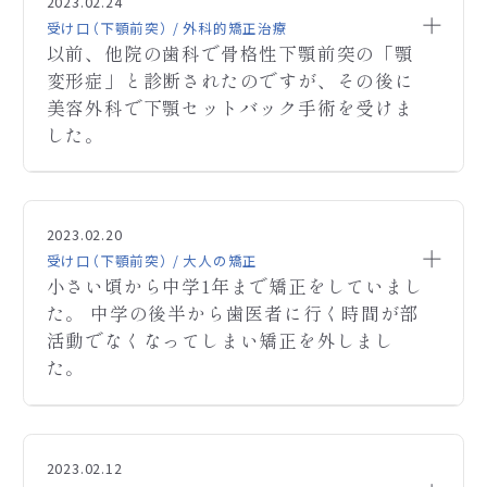
保険診療の適用は難しいでしょうか？
2023.02.24
うえで、詳しい治療方針をお聞きください。
ださい。
受け口（下顎前突） / 外科的矯正治療
受診は顎変形症取り扱いの医療機関にてお話をお聞
以前、他院の歯科で骨格性下顎前突の「顎
きください。
変形症」と診断されたのですが、その後に
顎変形症と診断されれば外科手術も含めて保健適
美容外科で下顎セットバック手術を受けま
応になります。
した。
ご連絡ありがとうございます。西田矯正歯科です。
A
お写真を拝見する限り保険適応ではありません。
ご連絡ありがとうございます。西田矯正歯科です。
A
矯正歯科単独での治療方針はお近くの矯正歯科専
お写真を拝見する限り、小臼歯4本の抜歯が必要で、
以前、他院の歯科で骨格性下顎前突の「顎変形症」と
Q
門医にてお話をお聞き下さい。
期間は2.5年程度です。
診断されたのですが、その後に美容外科で下顎セッ
2023.02.20
お手数ですが、よろしくお願いします。
その後保定期間は必要です。
トバック手術を受けました。
受け口（下顎前突） / 大人の矯正
お顔の輪郭に関しましては、アゴが小さいのでどこま
小さい頃から中学1年まで矯正をしていまし
それでも尚、下顎の突出感が残った状態で悩んでお
で整えられるかは不明です。
た。 中学の後半から歯医者に行く時間が部
ります。
正確なことはお口の中を拝見させていただいた上
セットバック手術を受けてしまうと、保険適用の顎変
活動でなくなってしまい矯正を外しまし
で、詳しい治療方針をお話しさせていただけますでし
形症の手術は受けられないのでしょうか。
た。
ょうか。
教えて頂きたいです。
当院の費用に関しましては、HPをご参照下さい。
宜しくお願い致します。
ご予約は都合の良いお時間を電話にてお取りくださ
小さい頃から中学1年まで矯正をしていました。
Q
るようにお願いいたします。 相談時間は、30～40分
中学の後半から歯医者に行く時間が部活動でなくな
2023.02.12