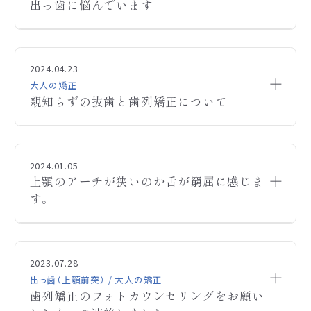
出っ歯に悩んでいます
のですが、時期などは早い方が良さそうでしょうか？
矯正の必要性、開始時期、治療期間などお分かりに
なる範囲でご回答頂けますと幸いです。乳歯はまだ
長年出っ歯に悩んでいて、口元が出ていることも気に
Q
全部生え変わっておらず、上の前から2番目両サイド
なります。大津に住んでいるのですが、通院頻度はど
2024.04.23
は永久歯がおくから出てきている状態です。
のくらいでしょうか？あわせて、おおまかな治療期間
大人の矯正
親知らずの抜歯と歯列矯正について
も教えてください。
顎変形症治療で、まず親知らずの抜歯と歯列矯正か
Q
ら始めたいと思っているのですが、
2024.01.05
ご連絡ありがとうございます。西田矯正歯科です。
上顎のアーチが狭いのか舌が窮屈に感じま
A
こちらで親知らずの抜歯をお願いすることは可能で
ご連絡いただきありがとうございます。西田矯正歯科
A
お写真を拝見する限り、お気づきのように顎が小さい
す。
しょうか。下二本は埋没しています。
です。
ので上下の2番目の歯が正しい位置ではなく後ろか
歯列矯正もお願いしたいと考えておりますが、できる
ら生えてきております。
歯並びや噛み合わせの状態で前後しますが、平均的
ことなら同じ医院で治療を進めたく思い、お伺いしま
また上下の2番目の歯は歯磨きがしにくいためと、お
実は矯正済みですが上顎のアーチが狭いのか舌が
な治療期間としては約２～４年ほどです。また、通院
Q
した。
口が少し開いているせいで歯茎が腫れておられます。
窮屈に感じます。抜歯はしてません。
2023.07.28
頻度は治療の段階によっても異なり、２～５週に１度
さらにしっかりとした噛み合わせも認められません。
出っ歯（上顎前突） / 大人の矯正
の頻度でお越しいただいております。大津市から通院
歯列矯正のフォトカウンセリングをお願い
矯正歯科治療といたしましては、上下の顎を広げて2
してくださっている患者さまはたくさんいらっしゃいま