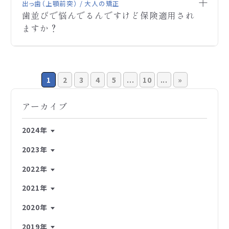
程度で、費用として￥2,000頂戴しております。
ってしまい矯正を外しました。
出っ歯（上顎前突） / 大人の矯正
お手数ですが、よろしくお願いします。
歯並びで悩んでるんですけど保険適用され
今年21歳になります。
ますか？
再び矯正を始めたいと思いました。
ご連絡ありがとうございます。西田矯正歯科です。
A
手術するか矯正するのかどっちのほうが良いのでし
以前に顎変形症として診断されておられましても美
ょうか？
容外科にて手術を受けておられるとのことですので、
歯並びで悩んでるんですけど保険適用されますか？
Q
現時点で顎変形症として認められるかが問題になり
ます。
1
2
3
4
5
...
10
...
»
もし顎変形が改善されておられましたら、保険適応
は難しいかと思われます。
アーカイブ
ご連絡ありがとうございます。西田矯正歯科です。
A
ご連絡ありがとうございます。西田矯正歯科です。
A
お写真を拝見させていただいた限りでは、手術を前
2024年
お写真を拝見する限り保険適応ではありません。
提にした治療をされることをお勧めします。
2023年
歯並びの改善、口元の改善は可能ですが自費扱いに
お写真より骨の状態に問題がありそうなので、外科
なります。
矯正を併用する顎変形症矯正歯科治療が必要だと
2022年
詳しい治療方針はお近くの矯正歯科専門医にて直接
思われます。
お口を見てもらった上でお尋ねください。
2021年
外科矯正併用治療は、保険適応されますので、お近く
お手数ですが、よろしくお願いします。
の顎変形症取扱の矯正歯科専門医に一度ご相談くだ
2020年
さい。
お手数ですが、よろしくお願いします。
2019年