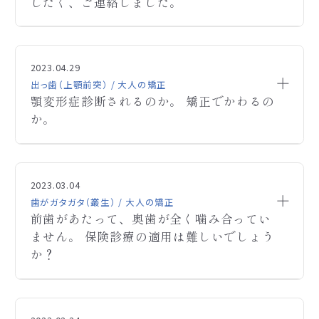
番目の歯を前に移動させます。
したく、ご連絡しました。
す。もしよろしければ、一度相談にお越しください。
開始時期は、顎の拡大が容易な乳歯が残っている今
お問い合わせいただきありがとうございます。
A
から開始をお勧めします。治療期間は月1回程度の
ご連絡ありがとうございます。西田矯正歯科です。お
A
せっかくご連絡いただきましたが、当院では親知らず
歯列矯正のフォトカウンセリングをお願いしたく、ご
Q
来院で2年程度かかります。
写真がないので、一般的な場合として回答させて頂
の抜歯をおこなうことができません。
連絡しました。
2023.04.29
他にも気になることがございましたらご連絡くださ
きます。過去に矯正治療をされたとのことですので、
また、添付いただきましたレントゲンを拝見いたしま
出っ歯（上顎前突） / 大人の矯正
い。宜しくお願いします。
上顎のアーチが後戻りして狭くなったと考えます。矯
したが、
顎変形症診断されるのか。 矯正でかわるの
こちらの希望としては、
正歯科治療としては、狭くなった歯並びをもう一度拡
親知らずが「水平埋伏」という状態で抜歯の際に歯の
か。
・上前歯のねじりを治したい
大して上下の噛み合わせを整えます。
分割が必要になる可能性がございます。
・ゴボ口を直して、横顔を綺麗にしたい
そのため、当院で歯列矯正をおこなう場合、歯科・口
噛み合わせを改善しても将来再び後戻りが考えられ
・できるならば矯正で顔の輪郭も整えたい（顎がない
腔外科（病院歯科）で抜歯をおこなっていただくこと
顎変形症診断されるのか。
ますので、後戻りの予防として保定装置の他にMFT
Q
のと、食いしばりが気になる。エラはありません。）
になります。
矯正でかわるのか。
の訓練を行います。これは正しい舌位と口唇の訓練
2023.03.04
と考えております。
当院からのご紹介で抜歯をおこなっていただく際に
です。これを矯正歯科治療中に練習して頂き、治療が
歯がガタガタ（叢生） / 大人の矯正
は、
前歯があたって、奥歯が全く噛み合ってい
終了するまでに獲得して頂きます。なお、抜歯の有無
下記、可能な範囲で教えていただくことは可能でしょ
レントゲンやＣＴなどは撮影したものを持参いただき
ません。 保険診療の適用は難しいでしょう
等に関しましては、お口の中を拝見した上で詳しい
うか？
抜歯していただきますので、
治療方針をお話しさせていただけますでしょうか。相
か？
・矯正にかかる時間と治療法、費用
口腔外科にて新たにレントゲンやＣＴなどを撮影す
談時間は、30～40分程度で、費用として￥2,000頂戴
ご連絡ありがとうございます。西田矯正歯科です。
・抜歯は何本必要か
A
る必要はございませんのでご安心ください。
しております。お手数ですが、よろしくお願いします。
お写真だけでは顎変形症かどうか判りかねます。
残念ながらご要望に沿うことはできませんが、
前歯があたって、奥歯が全く噛み合っていません。
Q
正確なことは、直接お顔お口の中を診ていただいた
お手数おかけしますが、よろしくお願いいたします。
歯列矯正をご希望の場合には一度ご相談にお越しく