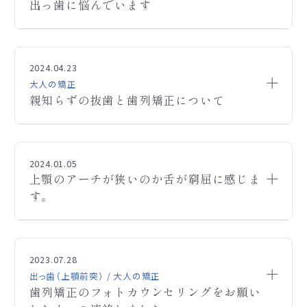
出っ歯に悩んでいます
のですが、時期などは早い方が良さそうでしょうか？
矯正の必要性、開始時期、治療期間などお分かりに
なる範囲でご回答頂けますと幸いです。乳歯はまだ
長年出っ歯に悩んでいて、口元が出ていることも気に
Q
全部生え変わっておらず、上の前から2番目両サイド
なります。大津に住んでいるのですが、通院頻度はど
2024.04.23
は永久歯がおくから出てきている状態です。
のくらいでしょうか？あわせて、おおまかな治療期間
大人の矯正
親知らずの抜歯と歯列矯正について
も教えてください。
顎変形症治療で、まず親知らずの抜歯と歯列矯正か
Q
ら始めたいと思っているのですが、
2024.01.05
ご連絡ありがとうございます。西田矯正歯科です。
上顎のアーチが狭いのか舌が窮屈に感じま
A
こちらで親知らずの抜歯をお願いすることは可能で
ご連絡いただきありがとうございます。西田矯正歯科
A
お写真を拝見する限り、お気づきのように顎が小さい
す。
しょうか。下二本は埋没しています。
です。
ので上下の2番目の歯が正しい位置ではなく後ろか
歯列矯正もお願いしたいと考えておりますが、できる
ら生えてきております。
歯並びや噛み合わせの状態で前後しますが、平均的
ことなら同じ医院で治療を進めたく思い、お伺いしま
また上下の2番目の歯は歯磨きがしにくいためと、お
実は矯正済みですが上顎のアーチが狭いのか舌が
な治療期間としては約２～４年ほどです。また、通院
Q
した。
口が少し開いているせいで歯茎が腫れておられます。
窮屈に感じます。抜歯はしてません。
2023.07.28
頻度は治療の段階によっても異なり、２～５週に１度
さらにしっかりとした噛み合わせも認められません。
出っ歯（上顎前突） / 大人の矯正
の頻度でお越しいただいております。大津市から通院
歯列矯正のフォトカウンセリングをお願い
矯正歯科治療といたしましては、上下の顎を広げて2
してくださっている患者さまはたくさんいらっしゃいま