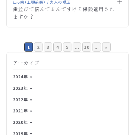
程度で、費用として￥2,000頂戴しております。
ってしまい矯正を外しました。
出っ歯（上顎前突） / 大人の矯正
お手数ですが、よろしくお願いします。
歯並びで悩んでるんですけど保険適用され
今年21歳になります。
ますか？
再び矯正を始めたいと思いました。
ご連絡ありがとうございます。西田矯正歯科です。
A
手術するか矯正するのかどっちのほうが良いのでし
以前に顎変形症として診断されておられましても美
ょうか？
容外科にて手術を受けておられるとのことですので、
歯並びで悩んでるんですけど保険適用されますか？
Q
現時点で顎変形症として認められるかが問題になり
ます。
1
2
3
4
5
...
10
...
»
もし顎変形が改善されておられましたら、保険適応
は難しいかと思われます。
アーカイブ
ご連絡ありがとうございます。西田矯正歯科です。
A
ご連絡ありがとうございます。西田矯正歯科です。
A
お写真を拝見させていただいた限りでは、手術を前
2024年
お写真を拝見する限り保険適応ではありません。
提にした治療をされることをお勧めします。
2023年
歯並びの改善、口元の改善は可能ですが自費扱いに
お写真より骨の状態に問題がありそうなので、外科
なります。
矯正を併用する顎変形症矯正歯科治療が必要だと
2022年
詳しい治療方針はお近くの矯正歯科専門医にて直接
思われます。
お口を見てもらった上でお尋ねください。
2021年
外科矯正併用治療は、保険適応されますので、お近く
お手数ですが、よろしくお願いします。
の顎変形症取扱の矯正歯科専門医に一度ご相談くだ
2020年
さい。
お手数ですが、よろしくお願いします。
2019年