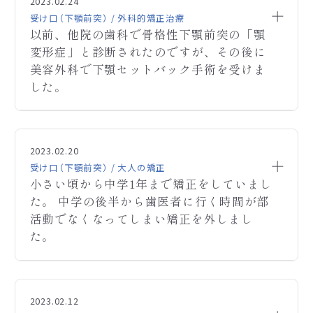
保険診療の適用は難しいでしょうか？
2023.02.24
うえで、詳しい治療方針をお聞きください。
ださい。
受け口（下顎前突） / 外科的矯正治療
受診は顎変形症取り扱いの医療機関にてお話をお聞
以前、他院の歯科で骨格性下顎前突の「顎
きください。
変形症」と診断されたのですが、その後に
顎変形症と診断されれば外科手術も含めて保健適
美容外科で下顎セットバック手術を受けま
応になります。
した。
ご連絡ありがとうございます。西田矯正歯科です。
A
お写真を拝見する限り保険適応ではありません。
ご連絡ありがとうございます。西田矯正歯科です。
A
矯正歯科単独での治療方針はお近くの矯正歯科専
お写真を拝見する限り、小臼歯4本の抜歯が必要で、
以前、他院の歯科で骨格性下顎前突の「顎変形症」と
Q
門医にてお話をお聞き下さい。
期間は2.5年程度です。
診断されたのですが、その後に美容外科で下顎セッ
2023.02.20
お手数ですが、よろしくお願いします。
その後保定期間は必要です。
トバック手術を受けました。
受け口（下顎前突） / 大人の矯正
お顔の輪郭に関しましては、アゴが小さいのでどこま
小さい頃から中学1年まで矯正をしていまし
それでも尚、下顎の突出感が残った状態で悩んでお
で整えられるかは不明です。
た。 中学の後半から歯医者に行く時間が部
ります。
正確なことはお口の中を拝見させていただいた上
セットバック手術を受けてしまうと、保険適用の顎変
活動でなくなってしまい矯正を外しまし
で、詳しい治療方針をお話しさせていただけますでし
形症の手術は受けられないのでしょうか。
た。
ょうか。
教えて頂きたいです。
当院の費用に関しましては、HPをご参照下さい。
宜しくお願い致します。
ご予約は都合の良いお時間を電話にてお取りくださ
小さい頃から中学1年まで矯正をしていました。
Q
るようにお願いいたします。 相談時間は、30～40分
中学の後半から歯医者に行く時間が部活動でなくな
2023.02.12