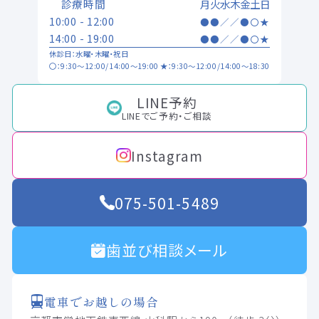
診療時間
月
火
水
木
金
土
日
10:00 - 12:00
●
●
／
／
●
〇
★
14:00 - 19:00
●
●
／
／
●
〇
★
休診日：水曜・木曜・祝日
〇：9:30～12:00/14:00～19:00 ★：9:30～12:00/14:00～18:30
LINE予約
LINEでご予約・ご相談
Instagram
075-501-5489
歯並び相談メール
電車でお越しの場合