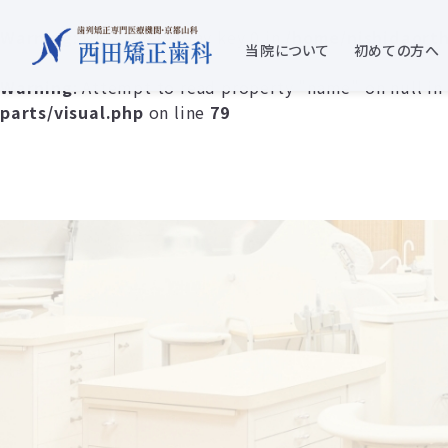
Warning
: Undefined array key 0 in
/home/nishidaorth
当院について
初めての方へ
Warning
: Attempt to read property "name" on null in
parts/visual.php
on line
79