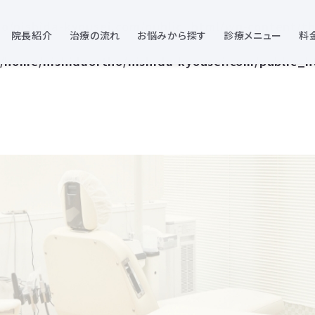
o/nishida-kyousei.com/public_html/wp-content/th
院長紹介
治療の流れ
お悩みから探す
診療メニュー
料
/home/nishidaortho/nishida-kyousei.com/public_