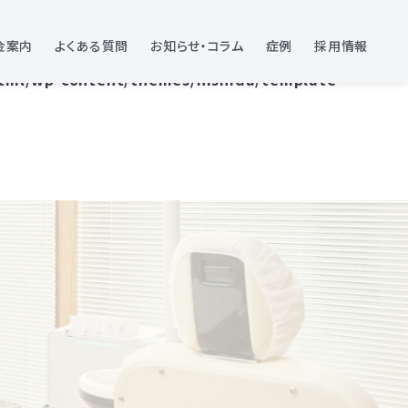
emes/nishida/template-parts/visual.php
on line
79
金案内
よくある質問
お知らせ・コラム
症例
採用情報
html/wp-content/themes/nishida/template-