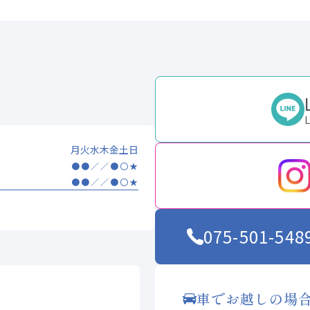
月
火
水
木
金
土
日
●
●
／
／
●
〇
★
●
●
／
／
●
〇
★
075-501-548
車でお越しの場