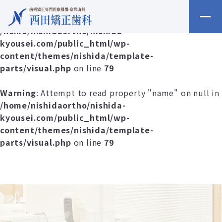
Warning
: Undefined array key 0 in
/home/nishidaortho/nishida-
kyousei.com/public_html/wp-
content/themes/nishida/template-
parts/visual.php
on line
79
Warning
: Attempt to read property "name" on null in
/home/nishidaortho/nishida-
kyousei.com/public_html/wp-
content/themes/nishida/template-
parts/visual.php
on line
79