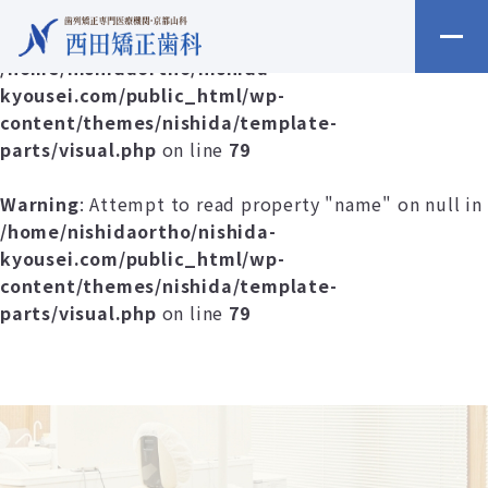
Warning
: Undefined array key 0 in
/home/nishidaortho/nishida-
kyousei.com/public_html/wp-
content/themes/nishida/template-
parts/visual.php
on line
79
Warning
: Attempt to read property "name" on null in
/home/nishidaortho/nishida-
kyousei.com/public_html/wp-
content/themes/nishida/template-
parts/visual.php
on line
79