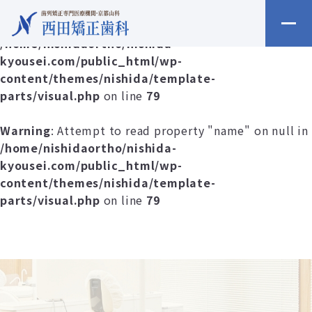
Warning
: Undefined array key 0 in
/home/nishidaortho/nishida-
kyousei.com/public_html/wp-
content/themes/nishida/template-
parts/visual.php
on line
79
Warning
: Attempt to read property "name" on null in
/home/nishidaortho/nishida-
kyousei.com/public_html/wp-
content/themes/nishida/template-
parts/visual.php
on line
79