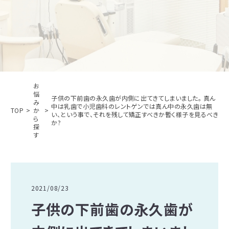
お
悩
子供の下前歯の永久歯が内側に出てきてしまいました。 真ん
み
中は乳歯で小児歯科のレントゲンでは真ん中の永久歯は無
TOP
か
い、という事で、それを残して矯正すべきか暫く様子を見るべき
ら
か?
探
す
2021/08/23
子供の下前歯の永久歯が