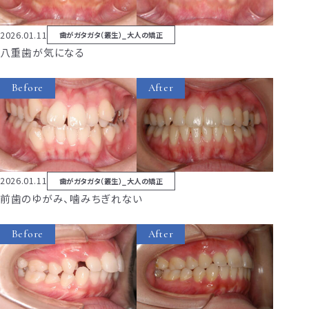
2026.01.11
歯がガタガタ（叢生）_大人の矯正
八重歯が気になる
Before
After
2026.01.11
歯がガタガタ（叢生）_大人の矯正
前歯のゆがみ、噛みちぎれない
Before
After