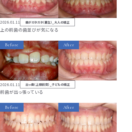
2026.01.11
歯がガタガタ（叢生）_大人の矯正
上の前歯の歯並びが気になる
Before
After
2026.01.11
出っ歯（上顎前突）_子どもの矯正
前歯が出っ張っている
Before
After