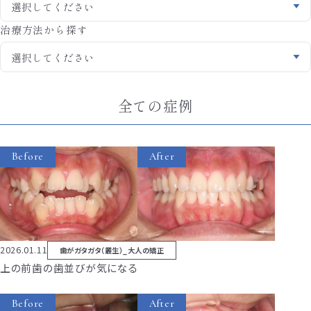
治療方法から探す
全ての症例
Before
After
2026.01.11
歯がガタガタ（叢生）_大人の矯正
上の前歯の歯並びが気になる
Before
After