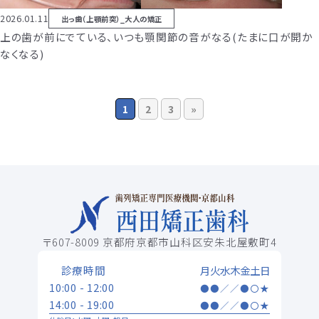
2026.01.11
出っ歯（上顎前突）_大人の矯正
上の歯が前にでている、いつも顎関節の音がなる(たまに口が開か
なくなる)
1
2
3
»
〒607-8009 京都府京都市山科区安朱北屋敷町4
診療時間
月
火
水
木
金
土
日
10:00 - 12:00
●
●
／
／
●
〇
★
14:00 - 19:00
●
●
／
／
●
〇
★