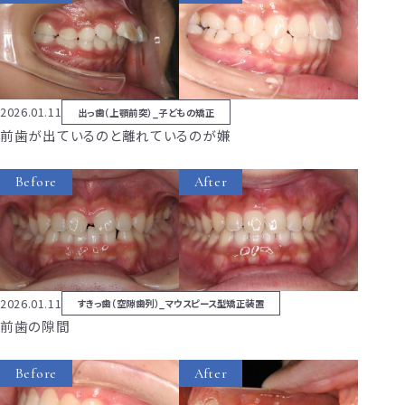
2026.01.11
出っ歯（上顎前突）_子どもの矯正
前歯が出ているのと離れているのが嫌
Before
After
2026.01.11
すきっ歯（空隙歯列）_マウスピース型矯正装置
前歯の隙間
Before
After