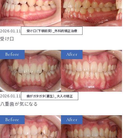
2026.01.11
受け口（下顎前突）_外科的矯正治療
受け口
Before
After
2026.01.11
歯がガタガタ（叢生）_大人の矯正
八重歯が気になる
Before
After