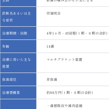
主訴
前歯の噛み合わせが気になる
診断名あるいは主
切端咬合
な症状
治療期間・回数
4年1ヵ月・45回程(Ⅰ期・Ⅱ期の合計)
年齢
14歳
治療に用いた主な
マルチブラケット装置
装置
抜歯部位
非抜歯
治療費概算
約88万円(Ⅰ期・Ⅱ期の合計)
・歯根吸収や歯肉退縮